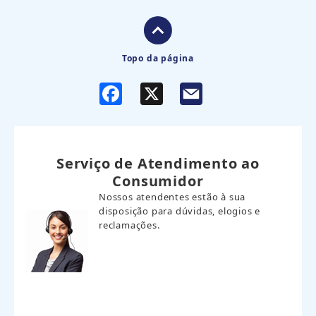
Topo da página
F
X
a
c
e
b
o
o
Serviço de Atendimento ao
k
Consumidor
Nossos atendentes estão à sua
disposição para dúvidas, elogios e
reclamações.