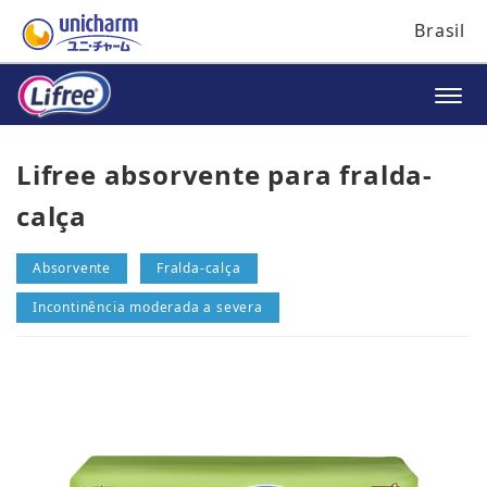
Brasil
Lifree absorvente para fralda-
calça
Absorvente
Fralda-calça
Incontinência moderada a severa